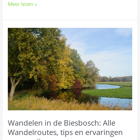
Meer lezen »
Wandelen
in
de
Biesbosch:
Alle
Wandelroutes,
tips
en
ervaringen
op
een
Wandelen in de Biesbosch: Alle
rij
Wandelroutes, tips en ervaringen