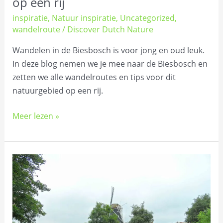
op een rij
inspiratie
,
Natuur inspiratie
,
Uncategorized
,
wandelroute
/
Discover Dutch Nature
Wandelen in de Biesbosch is voor jong en oud leuk.
In deze blog nemen we je mee naar de Biesbosch en
zetten we alle wandelroutes en tips voor dit
natuurgebied op een rij.
Meer lezen »
Bijzonder
overnachten
in
de
natuur: