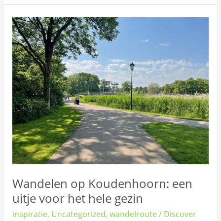
Wandelen
op
Koudenhoorn:
een
uitje
voor
het
hele
gezin
Wandelen op Koudenhoorn: een
uitje voor het hele gezin
inspiratie
,
Uncategorized
,
wandelroute
/
Discover