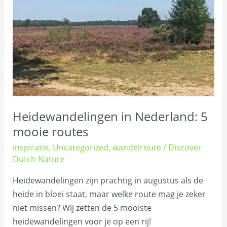
mooie
routes
Heidewandelingen in Nederland: 5
mooie routes
inspiratie
,
Uncategorized
,
wandelroute
/
Discover
Dutch Nature
Heidewandelingen zijn prachtig in augustus als de
heide in bloei staat, maar welke route mag je zeker
niet missen? Wij zetten de 5 mooiste
heidewandelingen voor je op een rij!