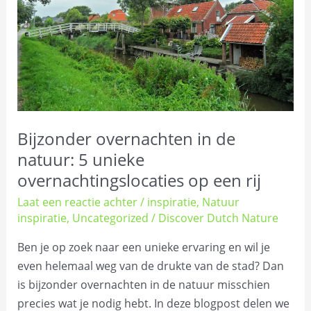
5
unieke
overnachtingslocaties
op
een
rij
Bijzonder overnachten in de
natuur: 5 unieke
overnachtingslocaties op een rij
Laat een reactie achter
/
inspiratie
,
Natuur
inspiratie
,
Uncategorized
/
Discover Dutch Nature
Ben je op zoek naar een unieke ervaring en wil je
even helemaal weg van de drukte van de stad? Dan
is bijzonder overnachten in de natuur misschien
precies wat je nodig hebt. In deze blogpost delen we