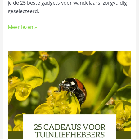
je de 25 beste gadgets voor wandelaars, zorgvuldig
geselecteerd.
Meer lezen »
De
25
mooiste
cadeaus
voor
tuinliefhebbers:
Inspiratie
voor
natuurliefhebbers
en
tuinvrienden