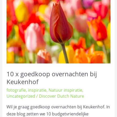
x
goedkoop
overnachten
bij
Keukenhof
10 x goedkoop overnachten bij
Keukenhof
fotografie
,
inspiratie
,
Natuur inspiratie
,
Uncategorized
/
Discover Dutch Nature
Wil je graag goedkoop overnachten bij Keukenhof. In
deze blog zetten we 10 budgetvriendelijke