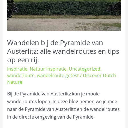
wandelroutes
en
tips
op
een
Wandelen bij de Pyramide van
rij.
Austerlitz: alle wandelroutes en tips
op een rij.
inspiratie
,
Natuur inspiratie
,
Uncategorized
,
wandelroute
,
wandelroute getest
/
Discover Dutch
Nature
Bij de Pyramide van Austerlitz kun je mooie
wandelroutes lopen. In deze blog nemen we je mee
naar de Pyramide van Austerlitz en de wandelroutes
in de directe omgeving van de Pyramide.