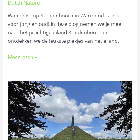
Dutch Nature
Wandelen op Koudenhoorn in Warmond is leuk
voor jong en oud! In deze blog nemen we je mee
naar het prachtige eiland Koudenhoorn en
ontdekken we de leukste plekjes van het eiland.
Meer lezen »
Wandelen
bij
de
Pyramide
van
Austerlitz:
alle