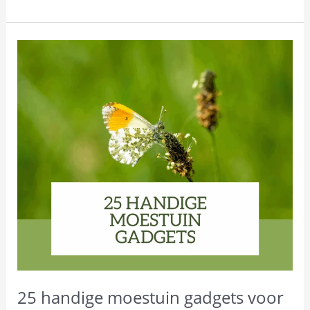
25
handige
moestuin
gadgets
voor
een
groene
en
gezonde
tuin
25 handige moestuin gadgets voor