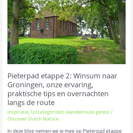
Winsum
naar
Groningen,
onze
ervaring,
praktische
tips
en
overnachten
Pieterpad etappe 2: Winsum naar
langs
Groningen, onze ervaring,
de
route
praktische tips en overnachten
langs de route
inspiratie
,
Uncategorized
,
wandelroute getest
/
Discover Dutch Nature
In deze blog nemen we je mee op Pieterpad etappe