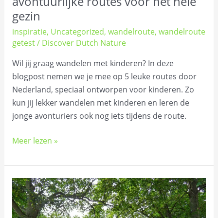
avontuurlijke routes voor het hele
gezin
inspiratie
,
Uncategorized
,
wandelroute
,
wandelroute
getest
/
Discover Dutch Nature
Wil jij graag wandelen met kinderen? In deze
blogpost nemen we je mee op 5 leuke routes door
Nederland, speciaal ontworpen voor kinderen. Zo
kun jij lekker wandelen met kinderen en leren de
jonge avonturiers ook nog iets tijdens de route.
Meer lezen »
Pieterpad
etappe
2: