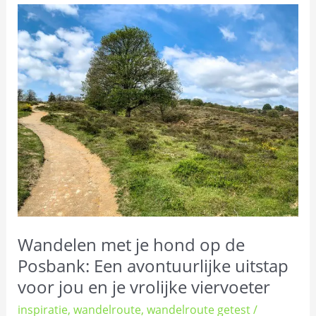
Wandelen
met
je
hond
op
de
Posbank:
Een
avontuurlijke
uitstap
voor
jou
Wandelen met je hond op de
en
je
Posbank: Een avontuurlijke uitstap
vrolijke
voor jou en je vrolijke viervoeter
viervoeter
inspiratie
,
wandelroute
,
wandelroute getest
/