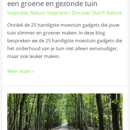
een groene en gezonde tuin
inspiratie
,
Natuur inspiratie
/
Discover Dutch Nature
Ontdek de 25 handigste moestuin gadgets die jouw
tuin slimmer en groener maken. In deze blog
bespreken we de 25 handigste moestuin gadgets die
het onderhoud van je tuin niet alleen eenvoudiger,
maar ook leuker maken.
Meer lezen »
25
Handige
gadgets
voor
wandelaars