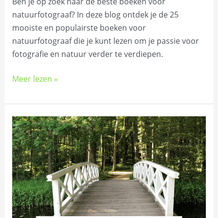
Ben je op zoek naar de beste boeken voor
natuurfotograaf? In deze blog ontdek je de 25
mooiste en populairste boeken voor
natuurfotograaf die je kunt lezen om je passie voor
fotografie en natuur verder te verdiepen.
Meer lezen »
De
25
mooiste
boeken
voor
wandelaars:
Inspiratie
en