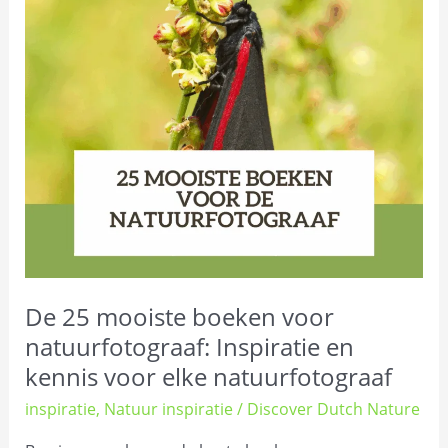
mooiste
boeken
voor
natuurfotograaf:
Inspiratie
en
kennis
voor
elke
natuurfotograaf
De 25 mooiste boeken voor
natuurfotograaf: Inspiratie en
kennis voor elke natuurfotograaf
inspiratie
,
Natuur inspiratie
/
Discover Dutch Nature