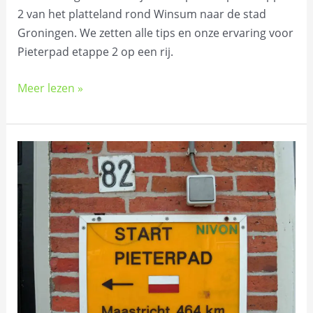
2 van het platteland rond Winsum naar de stad
Groningen. We zetten alle tips en onze ervaring voor
Pieterpad etappe 2 op een rij.
Meer lezen »
Pieterpad
etappe
1:
wandelen
van
Pieterburen
naar
Winsum