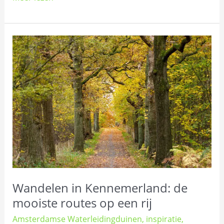
Wandelen
in
Kennemerland:
de
mooiste
routes
op
een
rij
Wandelen in Kennemerland: de
mooiste routes op een rij
Amsterdamse Waterleidingduinen
,
inspiratie
,