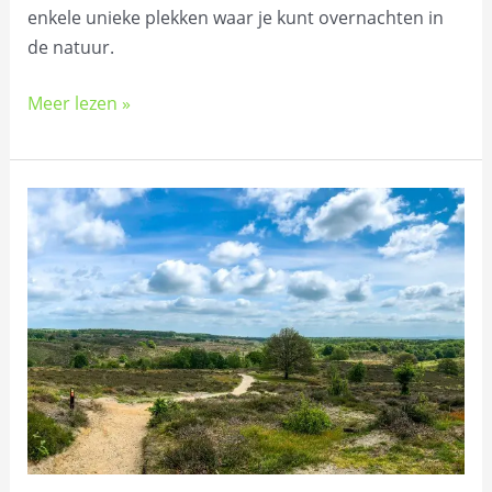
enkele unieke plekken waar je kunt overnachten in
de natuur.
Meer lezen »
Wandelen
in
Nederland:
10
mooie
natuurgebieden
om
lopend
te
verkennen