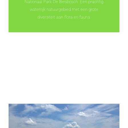
Nationaal Park De Biesbosch. Een prachtig
waterrijk natuurgebied met een grote
diversiteit aan flora en fauna.