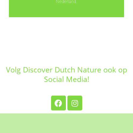
Nederland.
Volg Discover Dutch Nature ook op
Social Media!
F
I
a
n
c
s
e
t
b
a