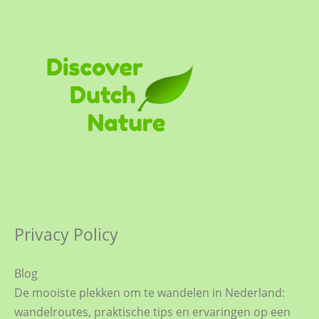
o
g
o
r
k
a
m
Privacy Policy
Blog
De mooiste plekken om te wandelen in Nederland:
wandelroutes, praktische tips en ervaringen op een