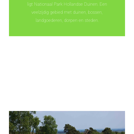
ligt Nationaal Park Hollandse Duinen. Een
veelzijdig gebied met duinen, bossen,
landgoederen, dorpen en steden.