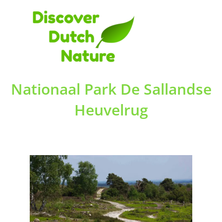
Ga
naar
de
inhoud
Nationaal Park De Sallandse
Heuvelrug