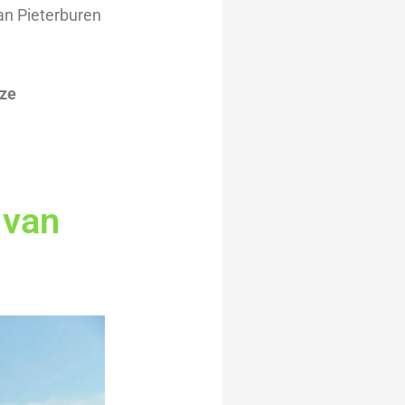
an Pieterburen
nze
 van