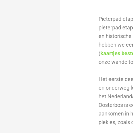
Pieterpad etap
pieterpad etap
en historisch
hebben we eer
(
kaartjes best
onze wandelto
Het eerste de
en onderweg lo
het Nederlands
Oosterbos is 
aankomen in he
plekjes, zoals