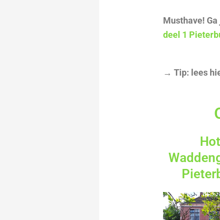
Musthave! Ga 
deel 1 Pieter
→ Tip: lees hi
Hot
Waddeng
Pieter