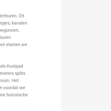
terburen. Dit
rpjes, kanalen
 begonnen,
rburen
 en starten we
ands Kustpad
meters splits
enrum. Het
en voordat we
ne historische