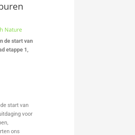
rburen
ch Nature
n de start van
ad etappe 1,
de start van
uitdaging voor
pen,
arten ons