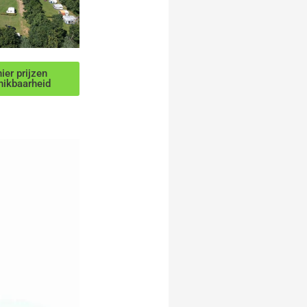
ier prijzen
hikbaarheid