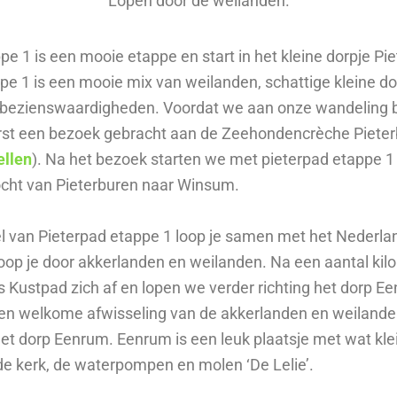
Lopen door de weilanden.
pe 1 is een mooie etappe en start in het kleine dorpje Pie
pe 1 is een mooie mix van weilanden, schattige kleine do
e bezienswaardigheden. Voordat we aan onze wandeling
st een bezoek gebracht aan de Zeehondencrèche Piete
ellen
). Na het bezoek starten we met pieterpad etappe 1
cht van Pieterburen naar Winsum.
el van Pieterpad etappe 1 loop je samen met het Nederl
op je door akkerlanden en weilanden. Na een aantal kilo
 Kustpad zich af en lopen we verder richting het dorp E
een welkome afwisseling van de akkerlanden en weiland
t dorp Eenrum. Eenrum is een leuk plaatsje met wat klei
 de kerk, de waterpompen en molen ‘De Lelie’.