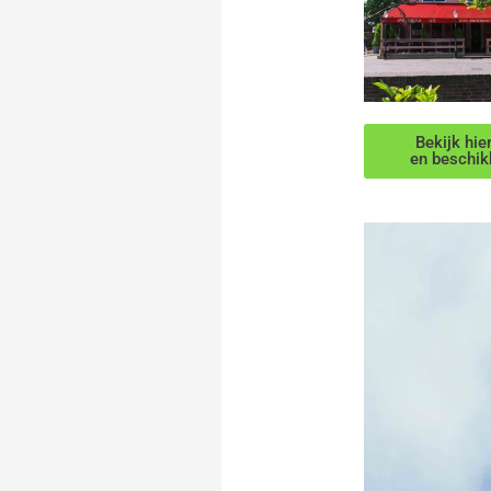
Bekijk hie
en beschik