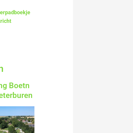
eterpadboekje
richt
n
ng Boetn
eterburen