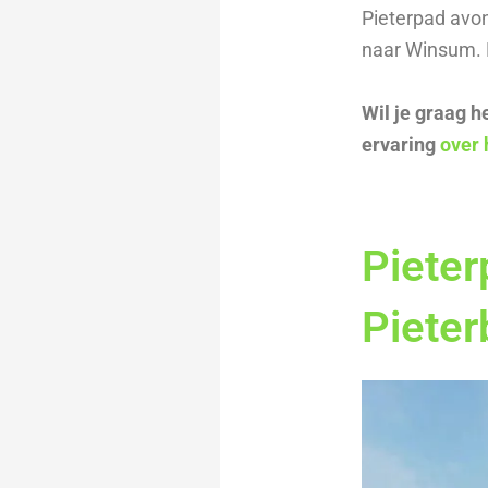
Pieterpad avon
naar Winsum. H
Wil je graag 
ervaring
over 
Pieter
Piete