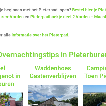
je beginnen met het Pieterpad lopen?
Bestel hier je Pi
buren-Vorden
en
Pieterpadboekje deel 2 Vorden – Maast
er alle
informatie over het Pieterpad
.
Overnachtingstips in Pieterbure
el
Waddenhoes
Campi
enot in
Gastenverblijven
Toen Pi
buren