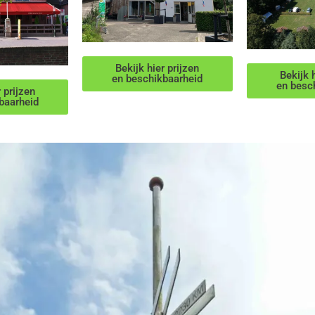
Bekijk hier prijzen
Bekijk h
en beschikbaarheid
en besc
r prijzen
baarheid