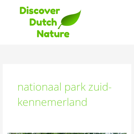
Ga
naar
de
inhoud
nationaal park zuid-
kennemerland