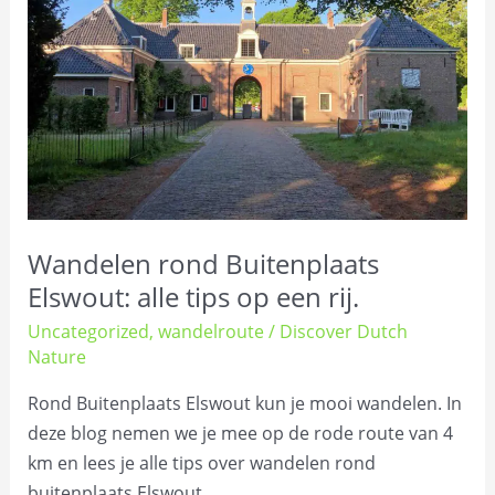
Elswout:
alle
tips
op
een
rij.
Wandelen rond Buitenplaats
Elswout: alle tips op een rij.
Uncategorized
,
wandelroute
/
Discover Dutch
Nature
Rond Buitenplaats Elswout kun je mooi wandelen. In
deze blog nemen we je mee op de rode route van 4
km en lees je alle tips over wandelen rond
buitenplaats Elswout.