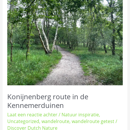
Konijnenberg
route
in
de
Kennemerduinen
Konijnenberg route in de
Kennemerduinen
Laat een reactie achter
/
Natuur inspiratie
,
Uncategorized
,
wandelroute
,
wandelroute getest
/
Discover Dutch Nature