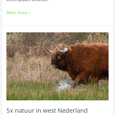
Meer lezen »
5x
natuur
in
west
Nederland
5x natuur in west Nederland