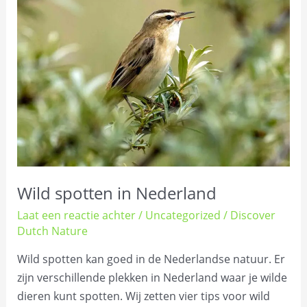
in
Nederland
Wild spotten in Nederland
Laat een reactie achter
/
Uncategorized
/
Discover
Dutch Nature
Wild spotten kan goed in de Nederlandse natuur. Er
zijn verschillende plekken in Nederland waar je wilde
dieren kunt spotten. Wij zetten vier tips voor wild