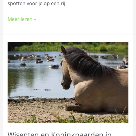
spotten voor je op een rij.
Meer lezen »
Wisenten
en
Koninkpaarden
in
Nationaal
Park
Zuid-
Kennemerland
Wisenten en Koninkpaarden in