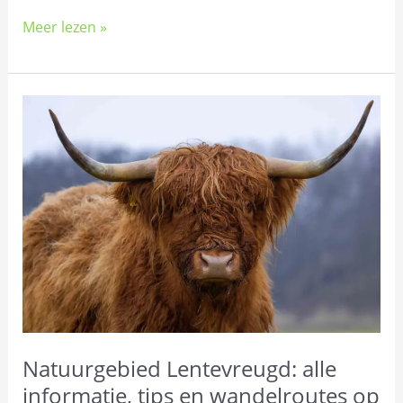
Meer lezen »
Natuurgebied
Lentevreugd:
alle
informatie,
tips
en
wandelroutes
op
een
rij
Natuurgebied Lentevreugd: alle
informatie, tips en wandelroutes op