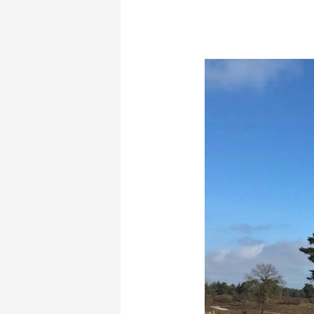
Pieterpad
etappe
Gennep
–
Vierlingsbeek