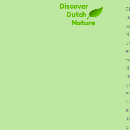
B
D
t
N
p
e
F
N
D
p
e
P
e
i
bi