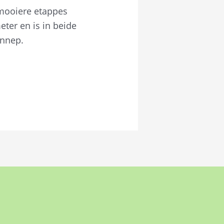
mooiere etappes
ter en is in beide
ennep.