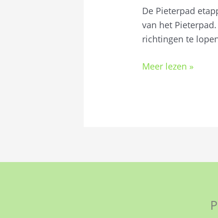
De Pieterpad etap
van het Pieterpad.
richtingen te lope
Meer lezen »
P