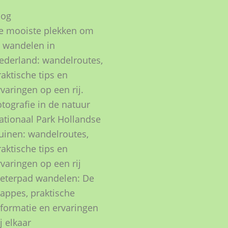
log
e mooiste plekken om
e wandelen in
ederland: wandelroutes,
raktische tips en
rvaringen op een rij.
otografie in de natuur
ationaal Park Hollandse
uinen: wandelroutes,
raktische tips en
rvaringen op een rij
ieterpad wandelen: De
tappes, praktische
nformatie en ervaringen
j elkaar