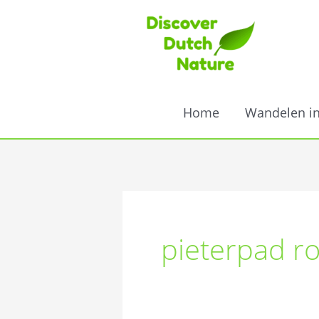
Ga
naar
de
inhoud
Home
Wandelen i
pieterpad r