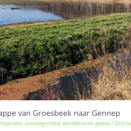
tappe van Groesbeek naar Gennep
nspiratie
,
Uncategorized
,
wandelroute getest
/
Discov