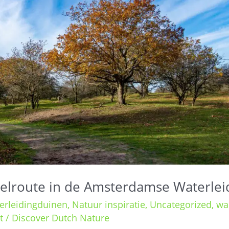
elroute in de Amsterdamse Waterlei
rleidingduinen
,
Natuur inspiratie
,
Uncategorized
,
wa
t
/
Discover Dutch Nature