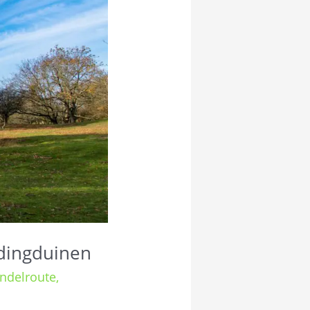
dingduinen
ndelroute
,