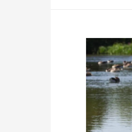
Wisenten
en
Koninkpaarden
in
Nationaal
Park
Zuid-
Kennemerland