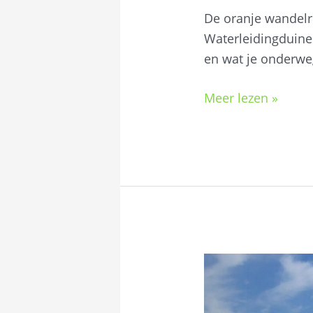
De oranje wandelr
Waterleidingduinen
en wat je onderw
Meer lezen »
Wat
te
doen