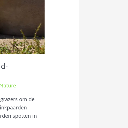
id-
 Nature
 grazers om de
ninkpaarden
rden spotten in