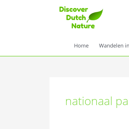
Ga
naar
de
inhoud
Home
Wandelen i
nationaal pa