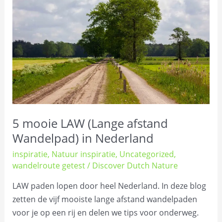
LAW
(Lange
afstand
Wandelpad)
in
Nederland
5 mooie LAW (Lange afstand
Wandelpad) in Nederland
inspiratie
,
Natuur inspiratie
,
Uncategorized
,
wandelroute getest
/
Discover Dutch Nature
LAW paden lopen door heel Nederland. In deze blog
zetten de vijf mooiste lange afstand wandelpaden
voor je op een rij en delen we tips voor onderweg.