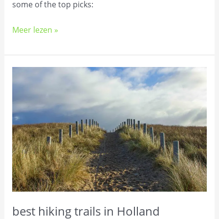
some of the top picks:
Meer lezen »
best
hiking
trails
in
Holland
best hiking trails in Holland