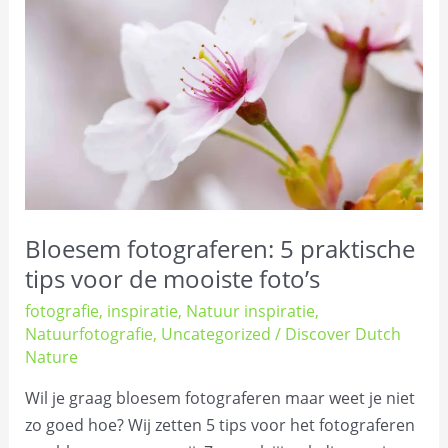
5
praktische
tips
voor
de
mooiste
foto’s
Bloesem fotograferen: 5 praktische
tips voor de mooiste foto’s
fotografie
,
inspiratie
,
Natuur inspiratie
,
Natuurfotografie
,
Uncategorized
/
Discover Dutch
Nature
Wil je graag bloesem fotograferen maar weet je niet
zo goed hoe? Wij zetten 5 tips voor het fotograferen