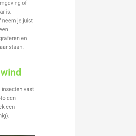
omgeving of
r is.
f neem je juist
 een
ograferen en
kaar staan.
 wind
 insecten vast
oto een
oek een
ig).