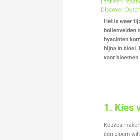
Laat een reacti
Discover Dutc
Het is weer ti
bollenvelden m
hyacinten komt
bijna in bloei
voor bloemen f
1. Kies
Keuzes maken m
één bloem wilt