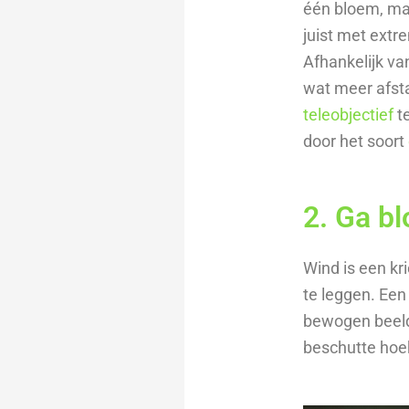
één bloem, maa
juist met extr
Afhankelijk van
wat meer afst
teleobjectief
te
door het soort
2. Ga b
Wind is een k
te leggen. Een 
bewogen beeld 
beschutte hoek