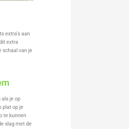
s extra’s aan
dit extra
e schaal van je
oem
 als je op
 plat op je
to te kunnen
de slag met de