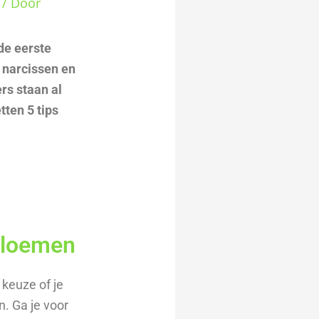
/ Door
de eerste
 narcissen en
rs staan al
tten 5 tips
 bloemen
keuze of je
n. Ga je voor