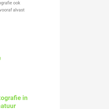
ografie ook
vooraf alvast
g
ografie in
natuur