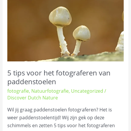
voor
het
fotograferen
van
paddenstoelen
5 tips voor het fotograferen van
paddenstoelen
fotografie
,
Natuurfotografie
,
Uncategorized
/
Discover Dutch Nature
Wil jij graag paddenstoelen fotograferen? Het is
weer paddenstoelentijd! Wij zijn gek op deze
schimmels en zetten 5 tips voor het fotograferen