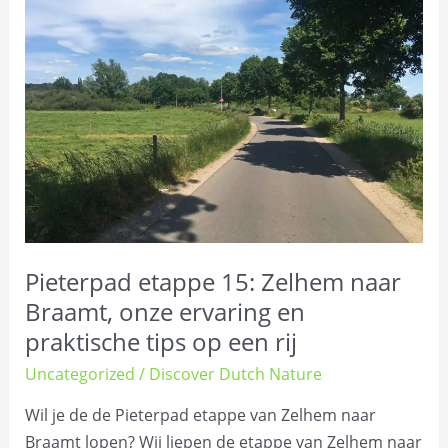
15:
Zelhem
naar
Braamt,
onze
ervaring
en
praktische
tips
op
Pieterpad etappe 15: Zelhem naar
een
Braamt, onze ervaring en
rij
praktische tips op een rij
Uncategorized
/
Discover Dutch Nature
Wil je de de Pieterpad etappe van Zelhem naar
Braamt lopen? Wij liepen de etappe van Zelhem naar