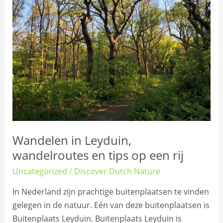
Leyduin,
wandelroutes
en
tips
op
een
rij
Wandelen in Leyduin,
wandelroutes en tips op een rij
Uncategorized
/
Discover Dutch Nature
In Nederland zijn prachtige buitenplaatsen te vinden
gelegen in de natuur. Eén van deze buitenplaatsen is
Buitenplaats Leyduin. Buitenplaats Leyduin is